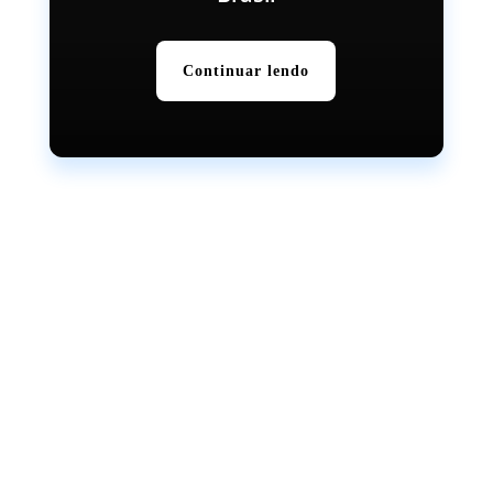
Continuar lendo
O impacto da Inteligência Artificial no mercado de
trabalho: dados, tendências e o que muda a partir de
agora Qual o real impacto da Inteligência Artificial no
mercado de...