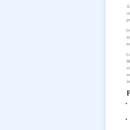
A 
co
p
ár
mu
C
BI
vi
so
i