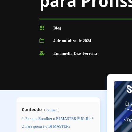
para Profis

Blog

4 de outubro de 2024

Emanuella Dias Ferreira
Conteúdo
ocultar
1
Por que Escolher o BI MASTER PUC-Rio?
2
Para quem é o BI MASTER?