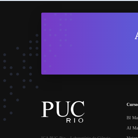
Curso
BI Ma
AI Ma