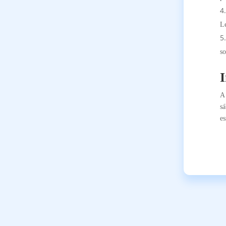
Le
so
A
sá
es