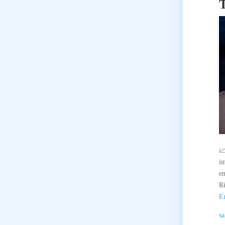
📈
im
em
R
E
sa