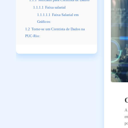
1.1.1.1
Faixa salarial
1.1.1.1.1
Faixa Salarial em
Gráficos:
1.2
Torne-se um Cientista de Dados na
PUC-Rio:
O
em
po