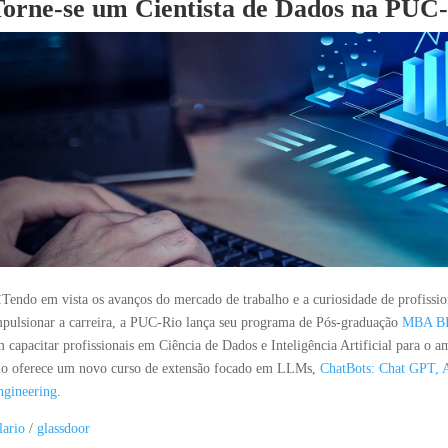
Torne-se um Cientista de Dados na PUC-
Tendo em vista os avanços do mercado de trabalho e a curiosidade de profissi
pulsionar a carreira, a PUC-Rio lança seu programa de Pós-graduação
MBA BI 
 capacitar profissionais em Ciência de Dados e Inteligência Artificial para o 
io oferece um novo curso de extensão focado em LLMs,
ChatBots: Chat GPT, A
ngineering
.
lario
/
glassdoor