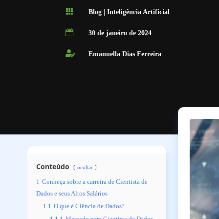

Blog
|
Inteligência Artificial

30 de janeiro de 2024

Emanuella Dias Ferreira
Conteúdo
ocultar
1
Conheça sobre a carreira de Cientista de
Dados e seus Altos Salários
1.1
O que é Ciência de Dados?
1.1.1
Mercado para Cientista de Dados