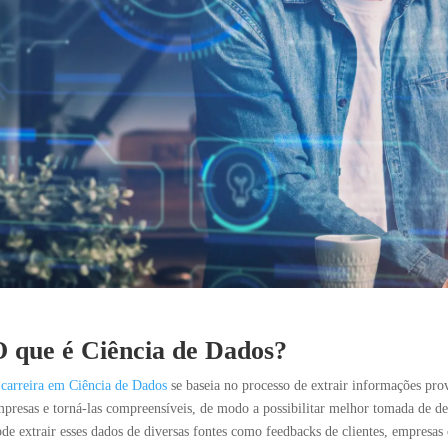
 que é Ciência de Dados?
A
carreira em Ciência de Dados
se baseia no processo de extrair informações pro
presas e torná-las compreensíveis, de modo a possibilitar melhor tomada de de
de extrair esses dados de diversas fontes como feedbacks de clientes, empres