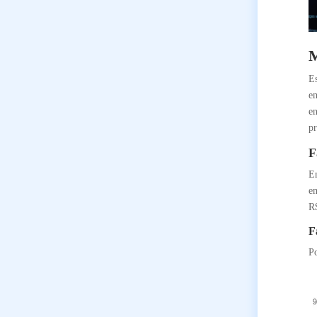
M
Es
em
en
pr
F
Em
e
R
F
Po