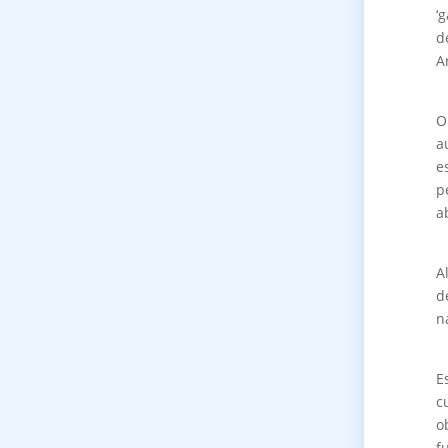
‘
d
Ar
O
a
e
p
a
A
d
n
E
c
o
f