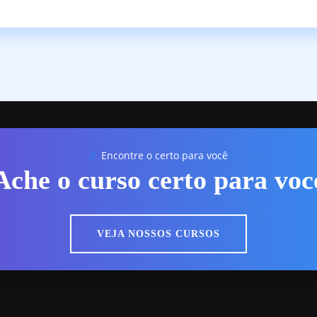
Encontre o certo para você
//
Ache o curso certo para voc
VEJA NOSSOS CURSOS