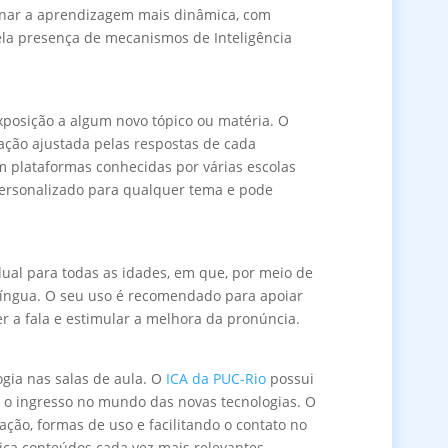
ornar a aprendizagem mais dinâmica, com
ela presença de mecanismos de Inteligência
exposição a algum novo tópico ou matéria. O
cação ajustada pelas respostas de cada
em plataformas conhecidas por várias escolas
 personalizado para qualquer tema e pode
dual para todas as idades, em que, por meio de
língua. O seu uso é recomendado para apoiar
 a fala e estimular a melhora da pronúncia.
gia nas salas de aula. O
ICA da PUC-Rio
possui
a o ingresso no mundo das novas tecnologias. O
iação, formas de uso e facilitando o contato no
ca conteúdos cada vez mais relevantes.