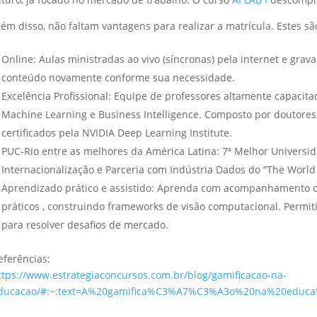
lém disso, não faltam vantagens para realizar a matrícula. Estes sã
Online: Aulas ministradas ao vivo (síncronas) pela internet e gra
conteúdo novamente conforme sua necessidade.
Excelência Profissional: Equipe de professores altamente capacit
Machine Learning e Business Intelligence. Composto por doutores,
certificados pela NVIDIA Deep Learning Institute.
PUC-Rio entre as melhores da América Latina: 7ª Melhor Universid
Internacionalização e Parceria com Indústria Dados do “The World
Aprendizado prático e assistido: Aprenda com acompanhamento c
práticos , construindo frameworks de visão computacional. Permit
para resolver desafios de mercado.
eferências:
ttps://www.estrategiaconcursos.com.br/blog/gamificacao-na-
ducacao/#:~:text=A%20gamifica%C3%A7%C3%A3o%20na%20educa