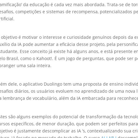
gamificação’ da educação é cada vez mais abordada. Trata-se de t
esafios, competições e sistemas de recompensa, potencializados p
tificial.
 objetivo é motivar o interesse e curiosidade genuínos depois da 
uxílio da IA pode aumentar a eficácia desse projeto, pela personifi
studante. Esse conceito já existe há alguns anos, e está presente 
elo Brasil, como o Kahoot!. É um jogo de perguntas, que pode ser
branger uma sala inteira.
lém dele, o aplicativo Duolingo tem uma proposta de ensino indivi
esafios diários, os usuários evoluem no aprendizado de uma nova 
a lembrança de vocabulário, além da IA embarcada para reconhecer
stes são alguns exemplos do potencial de transformação da tecnolo
ursos específicos, de menor duração, que podem ser perfeitos par
bjetivo é justamente descomplicar as IA ‘s, contextualizando sua cr
uturo, já focado no mercado de trabalho. O curso
AI LAB I
descompli