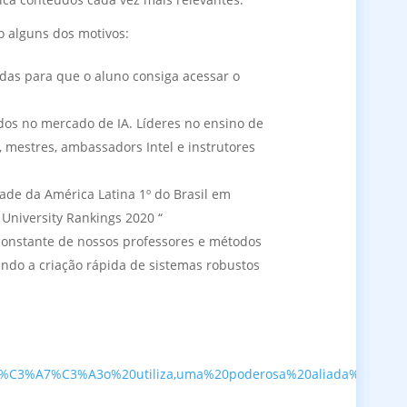
o alguns dos motivos:
vadas para que o aluno consiga acessar o
ados no mercado de IA. Líderes no ensino de
 mestres, ambassadors Intel e instrutores
ade da América Latina 1º do Brasil em
 University Rankings 2020 “
onstante de nossos professores e métodos
indo a criação rápida de sistemas robustos
%C3%A7%C3%A3o%20utiliza,uma%20poderosa%20aliada%20ness