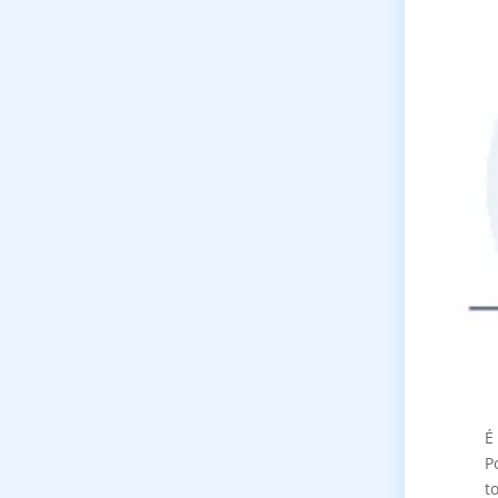
É
P
t