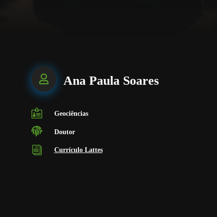

Ana Paula Soares

Geociências

Doutor
i
Currículo Lattes